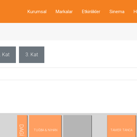
Kurumsal
Markalar
Etkinlikler
Sinema
H
. Kat
3. Kat
DAGİ
TAMER TANCA
TUĞBA & NİHAN