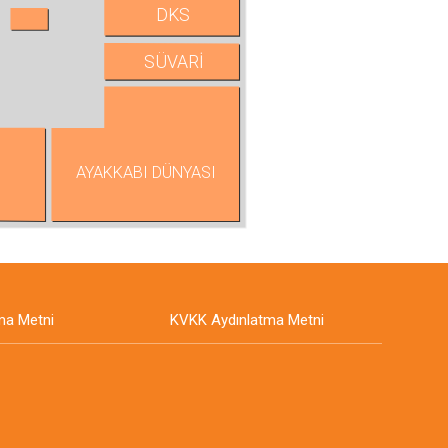
DKS
SÜVARİ
AYAKKABI DÜNYASI
ma Metni
KVKK Aydınlatma Metni