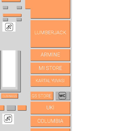
LUMBERJACK
ARMİNE
MI STORE
KARTAL YUVASI
GS STORE
CLOU NAILS
UKİ
COLUMBIA