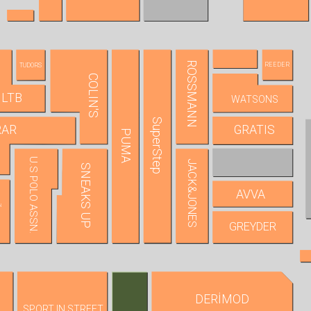
ROSSMANN
REEDER
TUDORS
COLIN'S
LTB
WATSONS
SuperStep
RAR
GRATIS
PUMA
U.S POLO ASSN.
JACK&JONES
SNEAKS UP
AVVA
N
GREYDER
DERİMOD
SPORT IN STREET