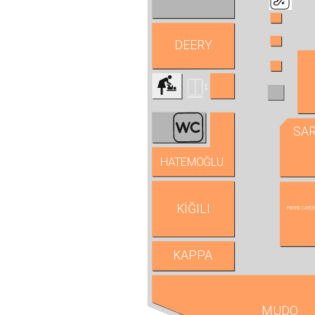
DEERY
SA
HATEMOĞLU
KİĞILI
PIERRE CARDI
KAPPA
MUDO