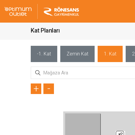
Kat Planları
-1. Kat
Zemin Kat
1. Kat
2
+
-