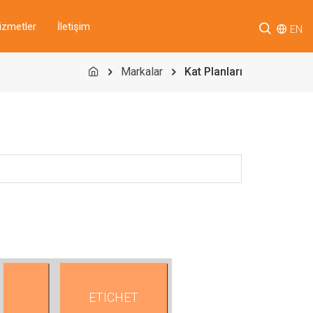
izmetler
İletişim
EN
Markalar
Kat Planları
ETICHET