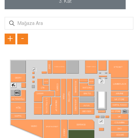
3. Kat
+
-
DAGİ
ETICHET
TUĞBA & NİHAN
TAMER TANCA
DEERY
AURA ACCESSORİES
REEDER
TUDORS
ROSSMANN
LUMBERJACK
COLIN'S
LTB
WATSONS
SuperStep
SARAR
GRATIS
ARMİNE
PUMA
HATEMOĞLU
U.S POLO ASSN.
MI STORE
JACK&JONES
SNEAKS UP
KARTAL YUVASI
AVVA
KİĞILI
PIERRE CARDIN
GREYDER
GS STORE
CLOU NAILS
KAPPA
UKİ
COLUMBIA
DERİMOD
MUDO
SPORT IN STREET
DKS
ADIDAS
SÜVARİ