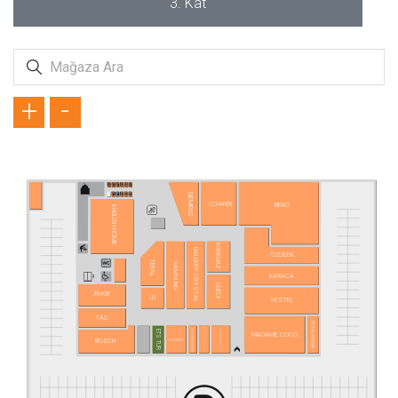
3. Kat
+
-
SIEMENS
SCHAFER
BEKO
ENGLISH HOME
KORKMAZ
GALLERY CRYSTAL
ÖZDİLEK
TEFAL
SAMSUNG
KARACA
LIVELY
FAKİR
LG
VESTEL
TAÇ
EFTALYA DERİ
MAVİ MAKAS TERZİ
TATİLBUDUR
TOYASU PETSHOP
ETS TUR
MADAME COCO
BOSCH
PROFİLO