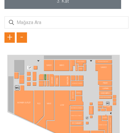
3. Kat
+
-
SİMİTÇİ DÜNYASI
KAHVE DÜNYASI
OTTICO OPTİK LENS
MADO
BEKO
ZÜMRÜT GOLD
VODAFONE
VAKKO
ZORE
ATASAY
TÜRK TELEKOM
BLUE DIAMOND
FLORMAR
JIMMY KEY
NETWORK
TERGAN
KOÇAK GOLD
TÖMBEKİ
KVK STORE
PENTİ
ALTINYILDIZ CLASSICS
KONYALI SAAT
LUFIAN
ATASUN OPTİK
SKECHERS
TURKCELL
SAMSUNG MOBILE
BOYNER OUTLET
SUWEN
FLO
MAVİ
LCW
ECZANE
STARBUCKS
YVES ROCHER
BEYMEN BUSINESS
OPTİMAX
İPEKYOL & TWIST
ING BANK
ARABİCA COFFEE HOUSE
DS DAMAT
TOMMY HILFIGER