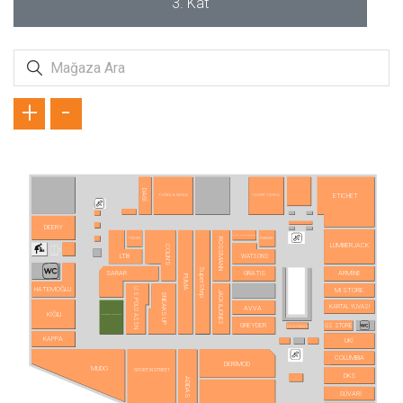
3. Kat
+
-
DAGİ
ETICHET
TUĞBA & NİHAN
TAMER TANCA
DEERY
AURA ACCESSORİES
REEDER
TUDORS
ROSSMANN
LUMBERJACK
COLIN'S
LTB
WATSONS
SuperStep
SARAR
GRATIS
ARMİNE
PUMA
HATEMOĞLU
U.S POLO ASSN.
MI STORE
JACK&JONES
SNEAKS UP
KARTAL YUVASI
AVVA
KİĞILI
PIERRE CARDIN
GREYDER
GS STORE
CLOU NAILS
KAPPA
UKİ
COLUMBIA
DERİMOD
MUDO
SPORT IN STREET
DKS
ADIDAS
SÜVARİ