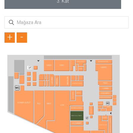
3. Kat
+
-
SİMİTÇİ DÜNYASI
KAHVE DÜNYASI
OTTICO OPTİK LENS
MADO
BEKO
ZÜMRÜT GOLD
VODAFONE
VAKKO
ZORE
ATASAY
TÜRK TELEKOM
BLUE DIAMOND
FLORMAR
JIMMY KEY
NETWORK
TERGAN
KOÇAK GOLD
TÖMBEKİ
KVK STORE
PENTİ
ALTINYILDIZ CLASSICS
KONYALI SAAT
LUFIAN
ATASUN OPTİK
SKECHERS
TURKCELL
SAMSUNG MOBILE
BOYNER OUTLET
SUWEN
FLO
MAVİ
LCW
ECZANE
STARBUCKS
YVES ROCHER
BEYMEN BUSINESS
OPTİMAX
İPEKYOL & TWIST
ING BANK
ARABİCA COFFEE HOUSE
DS DAMAT
TOMMY HILFIGER