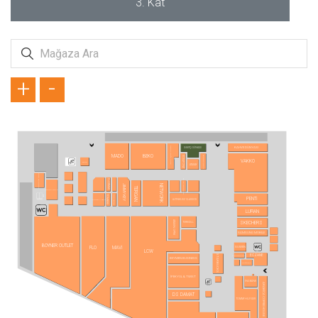
3. Kat
+
-
SİMİTÇİ DÜNYASI
KAHVE DÜNYASI
OTTICO OPTİK LENS
MADO
BEKO
ZÜMRÜT GOLD
VODAFONE
VAKKO
ZORE
ATASAY
TÜRK TELEKOM
BLUE DIAMOND
FLORMAR
JIMMY KEY
NETWORK
TERGAN
KOÇAK GOLD
TÖMBEKİ
KVK STORE
PENTİ
ALTINYILDIZ CLASSICS
KONYALI SAAT
LUFIAN
ATASUN OPTİK
SKECHERS
TURKCELL
SAMSUNG MOBILE
BOYNER OUTLET
SUWEN
FLO
MAVİ
LCW
ECZANE
STARBUCKS
YVES ROCHER
BEYMEN BUSINESS
OPTİMAX
İPEKYOL & TWIST
ING BANK
ARABİCA COFFEE HOUSE
DS DAMAT
TOMMY HILFIGER