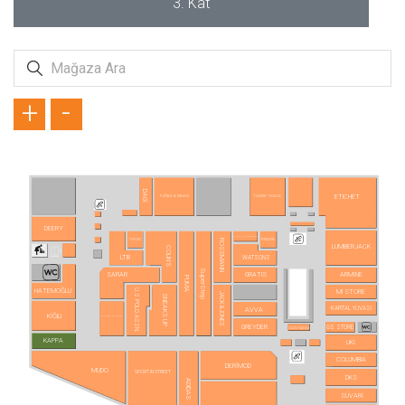
3. Kat
+
-
DAGİ
ETICHET
TUĞBA & NİHAN
TAMER TANCA
DEERY
AURA ACCESSORİES
REEDER
TUDORS
ROSSMANN
LUMBERJACK
COLIN'S
LTB
WATSONS
SuperStep
SARAR
GRATIS
ARMİNE
PUMA
HATEMOĞLU
U.S POLO ASSN.
MI STORE
JACK&JONES
SNEAKS UP
KARTAL YUVASI
AVVA
KİĞILI
PIERRE CARDIN
GREYDER
GS STORE
CLOU NAILS
KAPPA
UKİ
COLUMBIA
DERİMOD
MUDO
SPORT IN STREET
DKS
ADIDAS
SÜVARİ