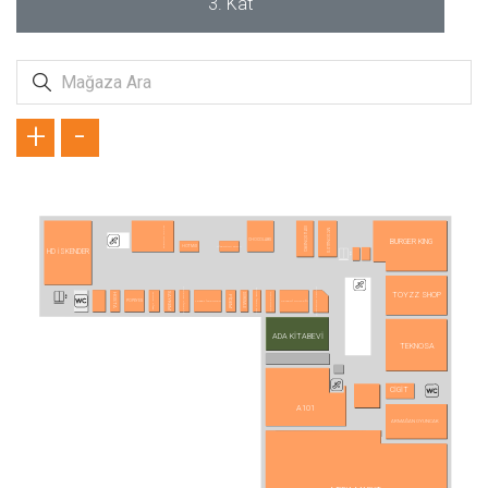
3. Kat
+
-
TAVUK DÜNYASI
USTA DÖNERCİ
MC DONALD´S
BURGER KING
CHOCOLABS
HİSARÖNÜ SÜTLÜ
HOTMİX
HD İSKENDER
ANKARA PİDECİSİ
YAPRAK DÖNERCİSİ
BURSA İSHAK BEY
TOYZZ SHOP
SAYREM
TERRA PİZZA
MAKARNAM
DÜRÜMLE
HOSTA
PİDEM
LEZZET İSKENDER
KAYSERİ MUTFAĞI
POPEYES
ADA KİTABEVİ
TEKNOSA
CİGİT
A101
ARMAĞAN OYUNCAK